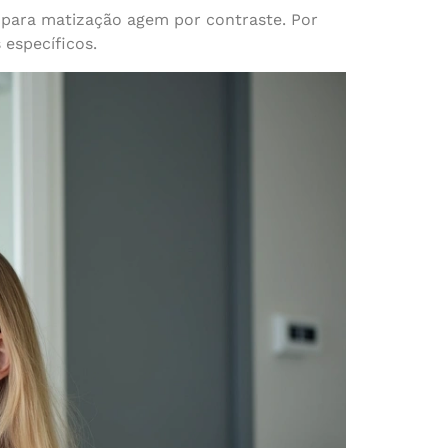
 para matização agem por contraste. Por
 específicos.