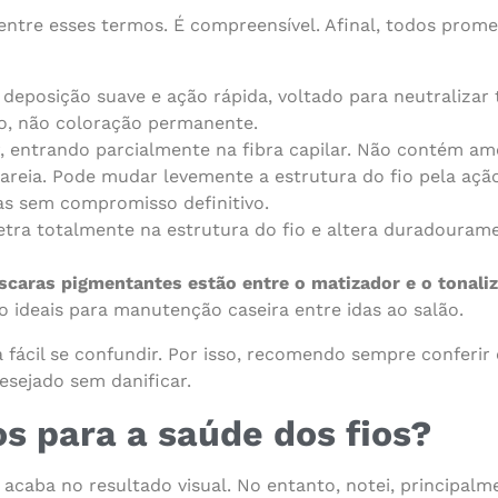
tre esses termos. É compreensível. Afinal, todos promet
eposição suave e ação rápida, voltado para neutralizar
ão, não coloração permanente.
, entrando parcialmente na fibra capilar. Não contém a
clareia. Pode mudar levemente a estrutura do fio pela aç
mas sem compromisso definitivo.
ra totalmente na estrutura do fio e altera duradouramen
aras pigmentantes estão entre o matizador e o tonali
 ideais para manutenção caseira entre idas ao salão.
 fácil se confundir. Por isso, recomendo sempre conferir 
desejado sem danificar.
os para a saúde dos fios?
acaba no resultado visual. No entanto, notei, principalm