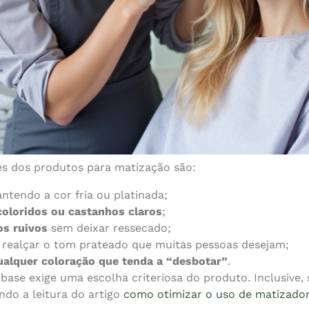
ões dos produtos para matização são:
antendo a cor fria ou platinada;
coloridos ou castanhos claros
;
os ruivos
sem deixar ressecado;
realçar o tom prateado que muitas pessoas desejam;
ualquer coloração que tenda a “desbotar”
.
ase exige uma escolha criteriosa do produto. Inclusive,
ndo a leitura do artigo
como otimizar o uso de matizador