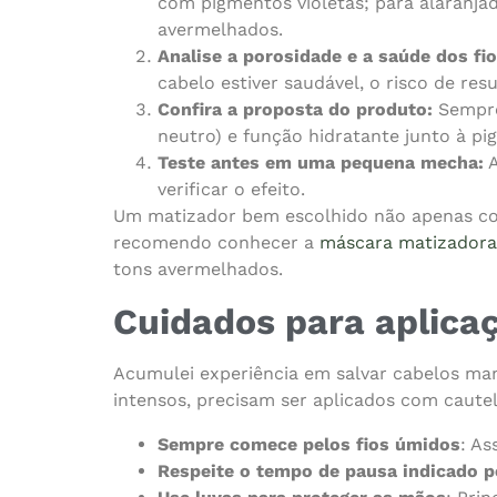
com pigmentos violetas; para alaranja
avermelhados.
Analise a porosidade e a saúde dos fio
cabelo estiver saudável, o risco de re
Confira a proposta do produto:
Sempre 
neutro) e função hidratante junto à p
Teste antes em uma pequena mecha:
A
verificar o efeito.
Um matizador bem escolhido não apenas corri
recomendo conhecer a
máscara matizadora
tons avermelhados.
Cuidados para aplica
Acumulei experiência em salvar cabelos ma
intensos, precisam ser aplicados com cautel
Sempre comece pelos fios úmidos
: As
Respeite o tempo de pausa indicado p