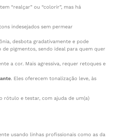
em “realçar” ou “colorir”, mas há
 tons indesejados sem permear
mônia, desbota gradativamente e pode
ão de pigmentos, sendo ideal para quem quer
te a cor. Mais agressiva, requer retoques e
zante
. Eles oferecem tonalização leve, às
o rótulo e testar, com ajuda de um(a)
ente usando linhas profissionais como as da