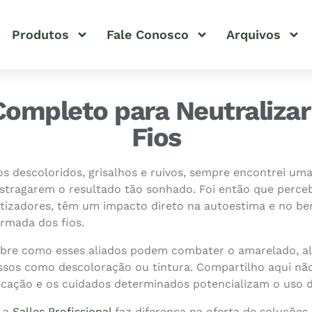
Produtos
Fale Conosco
Arquivos
Completo para Neutralizar 
Fios
 descoloridos, grisalhos e ruivos, sempre encontrei uma
stragarem o resultado tão sonhado. Foi então que perceb
tizadores, têm um impacto direto na autoestima e no b
ormada dos fios.
bre como esses aliados podem combater o amarelado, al
essos como descoloração ou tintura. Compartilho aqui nã
ação e os cuidados determinados potencializam o uso d
o a
Salles Profissional
faz diferença na oferta de soluções 