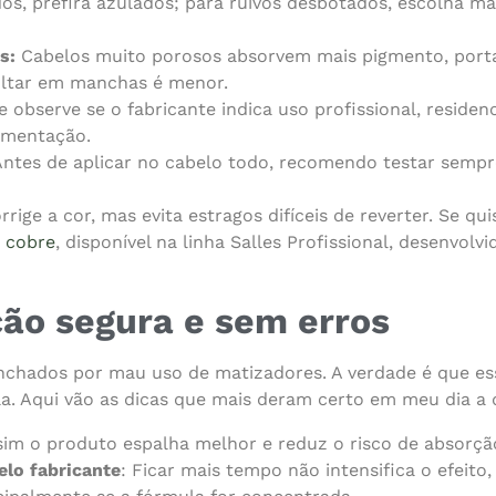
dos, prefira azulados; para ruivos desbotados, escolha
s:
Cabelos muito porosos absorvem mais pigmento, porta
sultar em manchas é menor.
observe se o fabricante indica uso profissional, residenci
igmentação.
ntes de aplicar no cabelo todo, recomendo testar semp
ge a cor, mas evita estragos difíceis de reverter. Se qui
 cobre
, disponível na linha Salles Profissional, desenvol
ção segura e sem erros
nchados por mau uso de matizadores. A verdade é que es
a. Aqui vão as dicas que mais deram certo em meu dia a d
sim o produto espalha melhor e reduz o risco de absorção
elo fabricante
: Ficar mais tempo não intensifica o efeito