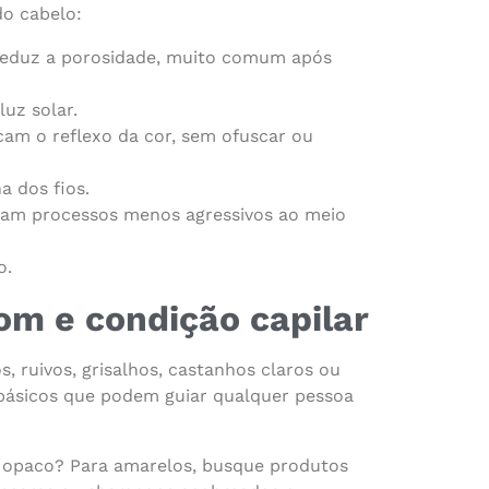
do cabelo:
 reduz a porosidade, muito comum após
uz solar.
cam o reflexo da cor, sem ofuscar ou
a dos fios.
oram processos menos agressivos ao meio
o.
om e condição capilar
s, ruivos, grisalhos, castanhos claros ou
 básicos que podem guiar qualquer pessoa
o, opaco? Para amarelos, busque produtos