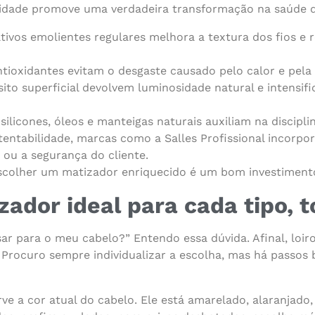
alidade promove uma verdadeira transformação na saúde 
ivos emolientes regulares melhora a textura dos fios e
tioxidantes evitam o desgaste causado pelo calor e pela l
to superficial devolvem luminosidade natural e intensifi
licones, óleos e manteigas naturais auxiliam na disciplin
entabilidade, marcas como a Salles Profissional incorp
ou a segurança do cliente.
escolher um matizador enriquecido é um bom investiment
ador ideal para cada tipo, t
ar para o meu cabelo?” Entendo essa dúvida. Afinal, loiro
Procuro sempre individualizar a escolha, mas há passos
ve a cor atual do cabelo. Ele está amarelado, alaranjad