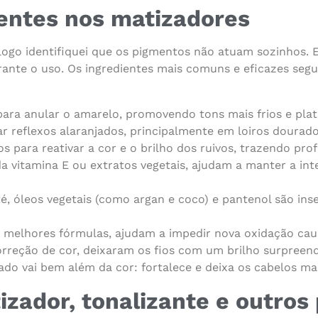
sentes nos matizadores
 logo identifiquei que os pigmentos não atuam sozinhos.
rante o uso. Os ingredientes mais comuns e eficazes se
para anular o amarelo, promovendo tons mais frios e plat
ar reflexos alaranjados, principalmente em loiros dourad
s para reativar a cor e o brilho dos ruivos, trazendo pro
 vitamina E ou extratos vegetais, ajudam a manter a integ
é, óleos vegetais (como argan e coco) e pantenol são inse
 melhores fórmulas, ajudam a impedir nova oxidação caus
correção de cor, deixaram os fios com um brilho surpree
tado vai bem além da cor: fortalece e deixa os cabelos mai
izador, tonalizante e outros