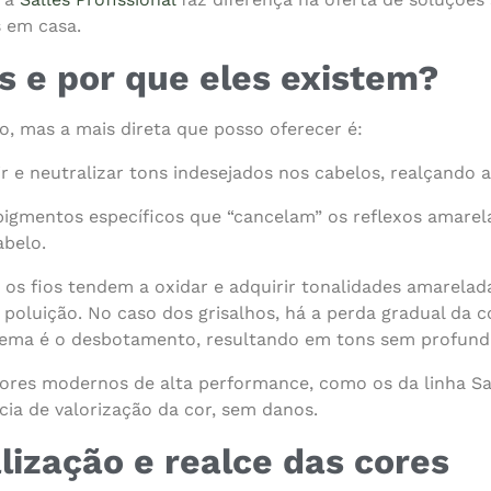
s em casa.
s e por que eles existem?
to, mas a mais direta que posso oferecer é:
 e neutralizar tons indesejados nos cabelos, realçando a 
igmentos específicos que “cancelam” os reflexos amarel
abelo.
, os fios tendem a oxidar e adquirir tonalidades amarela
oluição. No caso dos grisalhos, há a perda gradual da co
oblema é o desbotamento, resultando em tons sem profund
dores modernos de alta performance, como os da linha Sal
ia de valorização da cor, sem danos.
ização e realce das cores