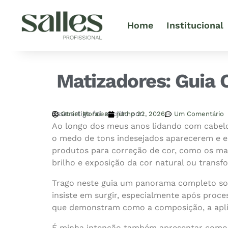
Home
Institucional
Matizadores: Guia 
Esse artigo foi escrito por:
Otniel Morales
junho 22, 2026
Um Comentário
Ao longo dos meus anos lidando com cabelos
o medo de tons indesejados aparecerem e e
produtos para correção de cor, como os ma
brilho e exposição da cor natural ou transf
Trago neste guia um panorama completo so
insiste em surgir, especialmente após proc
que demonstram como a composição, a aplic
É minha intenção também apresentar com