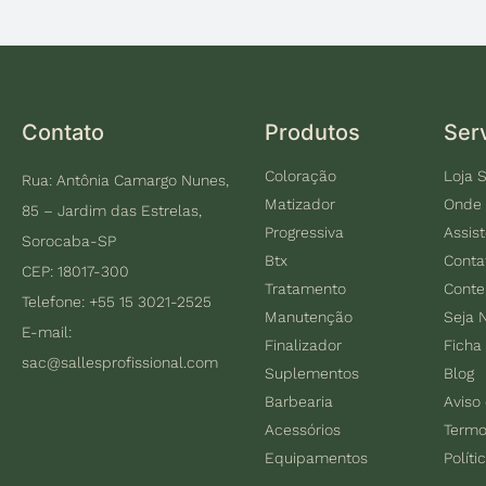
Contato
Produtos
Ser
Coloração
Loja S
Rua: Antônia Camargo Nunes,
Matizador
Onde
85 – Jardim das Estrelas,
Progressiva
Assis
Sorocaba-SP
Btx
Conta
CEP: 18017-300
Tratamento
Cont
Telefone: +55 15 3021-2525
Manutenção
Seja 
E-mail:
Finalizador
Ficha
sac@sallesprofissional.com
Suplementos
Blog
Barbearia
Aviso
Acessórios
Termo
Equipamentos
Políti