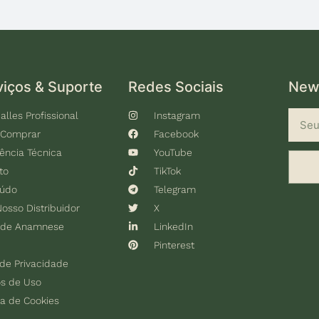
viços & Suporte
Redes Sociais
News
alles Profissional
Instagram
 Comprar
Facebook
tência Técnica
YouTube
to
TikTok
eúdo
Telegram
Nosso Distribuidor
X
 de Anamnese
LinkedIn
Pinterest
 de Privacidade
s de Uso
ca de Cookies