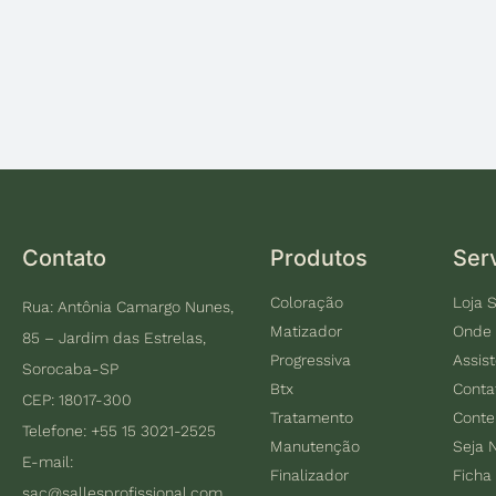
Contato
Produtos
Ser
Coloração
Loja S
Rua: Antônia Camargo Nunes,
Matizador
Onde
85 – Jardim das Estrelas,
Progressiva
Assis
Sorocaba-SP
Btx
Conta
CEP: 18017-300
Tratamento
Cont
Telefone: +55 15 3021-2525
Manutenção
Seja 
E-mail:
Finalizador
Ficha
sac@sallesprofissional.com