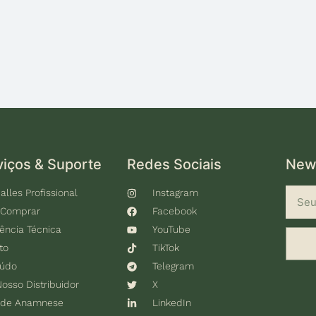
viços & Suporte
Redes Sociais
News
alles Profissional
Instagram
 Comprar
Facebook
tência Técnica
YouTube
to
TikTok
eúdo
Telegram
Nosso Distribuidor
X
 de Anamnese
LinkedIn