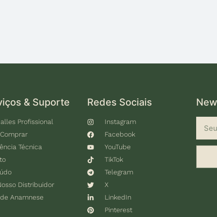
viços & Suporte
Redes Sociais
News
alles Profissional
Instagram
 Comprar
Facebook
tência Técnica
YouTube
to
TikTok
eúdo
Telegram
Nosso Distribuidor
X
 de Anamnese
LinkedIn
Pinterest