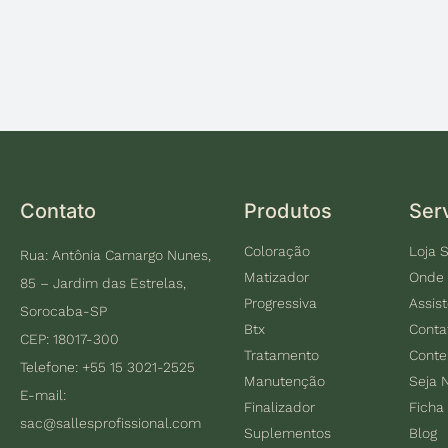
Contato
Produtos
Ser
Coloração
Loja S
Rua: Antônia Camargo Nunes,
Matizador
Onde
85 – Jardim das Estrelas,
Progressiva
Assis
Sorocaba-SP
Btx
Conta
CEP: 18017-300
Tratamento
Cont
Telefone: +55 15 3021-2525
Manutenção
Seja 
E-mail:
Finalizador
Ficha
sac@sallesprofissional.com
Suplementos
Blog