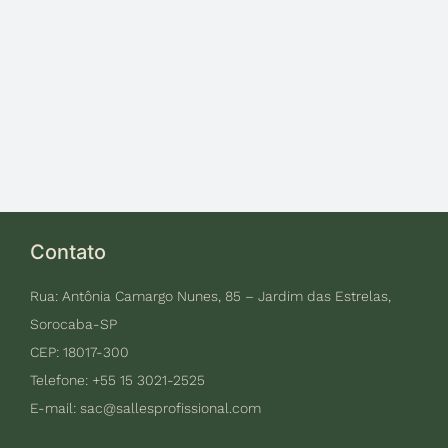
Contato
Rua: Antônia Camargo Nunes, 85 – Jardim das Estrelas,
Sorocaba-SP
CEP: 18017-300
Telefone: +55 15 3021-2525
E-mail:
sac@sallesprofissional.com