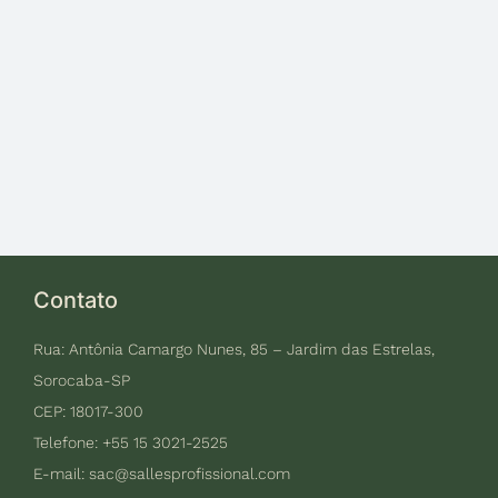
Contato
Rua: Antônia Camargo Nunes, 85 – Jardim das Estrelas,
Sorocaba-SP
CEP: 18017-300
Telefone: +55 15 3021-2525
E-mail:
sac@sallesprofissional.com