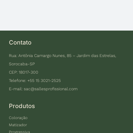
Contato
Rua: Antônia Camargo Nunes, 85 – Jardim das Estrelas,
Sorocaba-SP
CEP: 18017-300
Telefone: +55 15 3021-2525
E-mail:
sac@sallesprofissional.com
Produtos
Coloração
Matizador
Progressiva