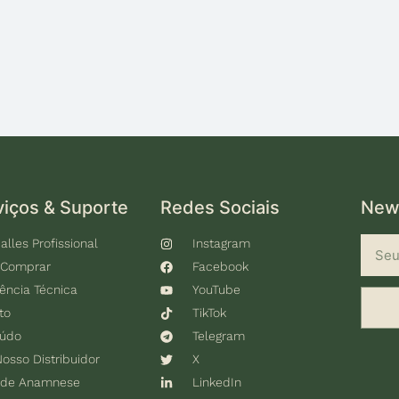
viços & Suporte
Redes Sociais
News
alles Profissional
Instagram
 Comprar
Facebook
tência Técnica
YouTube
to
TikTok
eúdo
Telegram
Nosso Distribuidor
X
 de Anamnese
LinkedIn