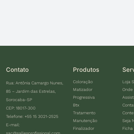
Contato
Produtos
Ser
Coloração
Loja S
Rua: Antônia Camargo Nunes,
Matizador
Onde
85 – Jardim das Estrelas,
Progressiva
Assis
Sorocaba-SP
Btx
Conta
CEP: 18017-300
Tratamento
Cont
Telefone: +55 15 3021-2525
Manutenção
Seja 
E-mail:
Finalizador
Ficha
sac@sallesprofissional.com