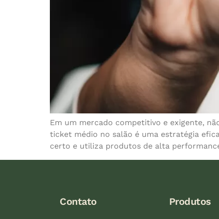
Em um mercado competitivo e exigente, não 
ticket médio no salão é uma estratégia efic
certo e utiliza produtos de alta performance
Contato
Produtos