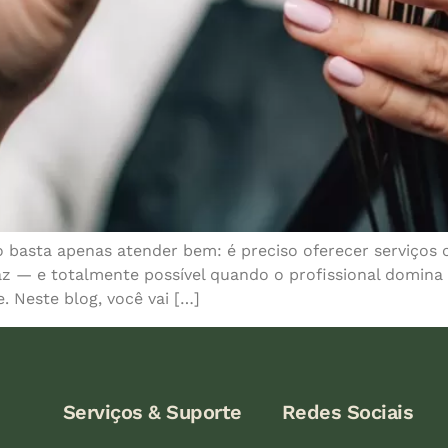
basta apenas atender bem: é preciso oferecer serviços 
az — e totalmente possível quando o profissional domina 
. Neste blog, você vai […]
Serviços & Suporte
Redes Sociais