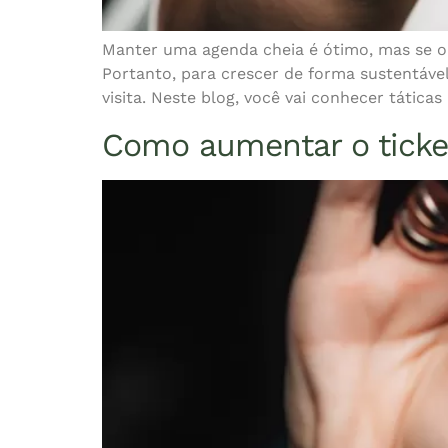
Manter uma agenda cheia é ótimo, mas se o
Portanto, para crescer de forma sustentável
visita. Neste blog, você vai conhecer táticas
Como aumentar o ticke