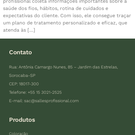
profissional coleta informações importantes sobre a
saúde dos fios, hábitos, rotina de cuidados e
expectativas do cliente. Com isso, ele consegue traçar
um plano de tratamento personalizado e eficaz, que
atenda às […]
Contato
Rua: Antônia Camargo Nunes, 85 – Jardim das Estrelas,
Sorocaba-SP
CEP: 18017-300
Telefone: +55 15 3021-2525
E-mail:
sac@sallesprofissional.com
Produtos
Coloração