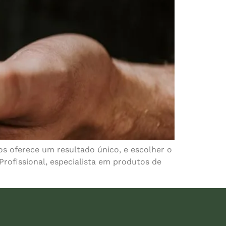
os oferece um resultado único, e escolher o
 Profissional, especialista em produtos de