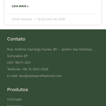
LEIA MAIS »
Otniel Morales
30 de julho de 2026
Contato
Rua: Antônia Camargo Nunes, 85 – Jardim das Estrelas,
Sorocaba-SP
CEP: 18017-300
Telefone: +55 15 3021-2525
E-mail:
sac@sallesprofissional.com
Produtos
Coloração