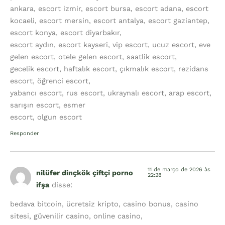
ankara, escort izmir, escort bursa, escort adana, escort
kocaeli, escort mersin, escort antalya, escort gaziantep,
escort konya, escort diyarbakır,
escort aydın, escort kayseri, vip escort, ucuz escort, eve
gelen escort, otele gelen escort, saatlik escort,
gecelik escort, haftalık escort, çıkmalık escort, rezidans
escort, öğrenci escort,
yabancı escort, rus escort, ukraynalı escort, arap escort,
sarışın escort, esmer
escort, olgun escort
Responder
11 de março de 2026 às
nilüfer dinçkök çiftçi porno
22:28
ifşa
disse:
bedava bitcoin, ücretsiz kripto, casino bonus, casino
sitesi, güvenilir casino, online casino,