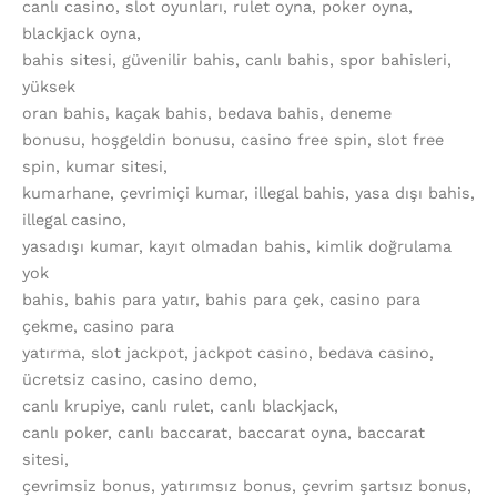
canlı casino, slot oyunları, rulet oyna, poker oyna,
blackjack oyna,
bahis sitesi, güvenilir bahis, canlı bahis, spor bahisleri,
yüksek
oran bahis, kaçak bahis, bedava bahis, deneme
bonusu, hoşgeldin bonusu, casino free spin, slot free
spin, kumar sitesi,
kumarhane, çevrimiçi kumar, illegal bahis, yasa dışı bahis,
illegal casino,
yasadışı kumar, kayıt olmadan bahis, kimlik doğrulama
yok
bahis, bahis para yatır, bahis para çek, casino para
çekme, casino para
yatırma, slot jackpot, jackpot casino, bedava casino,
ücretsiz casino, casino demo,
canlı krupiye, canlı rulet, canlı blackjack,
canlı poker, canlı baccarat, baccarat oyna, baccarat
sitesi,
çevrimsiz bonus, yatırımsız bonus, çevrim şartsız bonus,