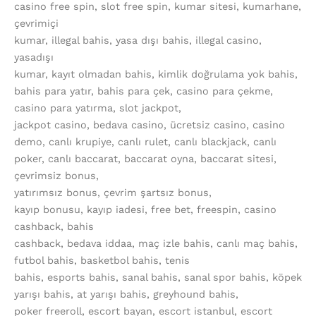
casino free spin, slot free spin, kumar sitesi, kumarhane,
çevrimiçi
kumar, illegal bahis, yasa dışı bahis, illegal casino,
yasadışı
kumar, kayıt olmadan bahis, kimlik doğrulama yok bahis,
bahis para yatır, bahis para çek, casino para çekme,
casino para yatırma, slot jackpot,
jackpot casino, bedava casino, ücretsiz casino, casino
demo, canlı krupiye, canlı rulet, canlı blackjack, canlı
poker, canlı baccarat, baccarat oyna, baccarat sitesi,
çevrimsiz bonus,
yatırımsız bonus, çevrim şartsız bonus,
kayıp bonusu, kayıp iadesi, free bet, freespin, casino
cashback, bahis
cashback, bedava iddaa, maç izle bahis, canlı maç bahis,
futbol bahis, basketbol bahis, tenis
bahis, esports bahis, sanal bahis, sanal spor bahis, köpek
yarışı bahis, at yarışı bahis, greyhound bahis,
poker freeroll, escort bayan, escort istanbul, escort