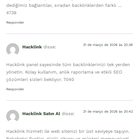
dediğimiz bağlantılar, sıradan backlinklerden farklı …
4739
Responder
21 de março de 2026 às 20:38
Hacklink
disse:
Hacklink panel sayesinde tüm backlinklerinizi tek yerden
yönetin. Kolay kullanım, anlık raporlama ve etkili SEO
çözümleri sizleri bekliyor. 7040
Responder
21 de março de 2026 às 20:42
Hacklink Satın Al
disse:
Hacklink hizmeti ile web sitenizi bir üst seviyeye taşıyın.
Rekabetçi fiyatlar, güçlü altyapı ve müşteri memnuniyeti