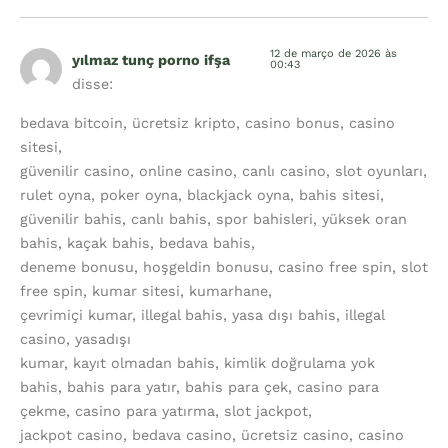
12 de março de 2026 às
yılmaz tunç porno ifşa
00:43
disse:
bedava bitcoin, ücretsiz kripto, casino bonus, casino
sitesi,
güvenilir casino, online casino, canlı casino, slot oyunları,
rulet oyna, poker oyna, blackjack oyna, bahis sitesi,
güvenilir bahis, canlı bahis, spor bahisleri, yüksek oran
bahis, kaçak bahis, bedava bahis,
deneme bonusu, hoşgeldin bonusu, casino free spin, slot
free spin, kumar sitesi, kumarhane,
çevrimiçi kumar, illegal bahis, yasa dışı bahis, illegal
casino, yasadışı
kumar, kayıt olmadan bahis, kimlik doğrulama yok
bahis, bahis para yatır, bahis para çek, casino para
çekme, casino para yatırma, slot jackpot,
jackpot casino, bedava casino, ücretsiz casino, casino