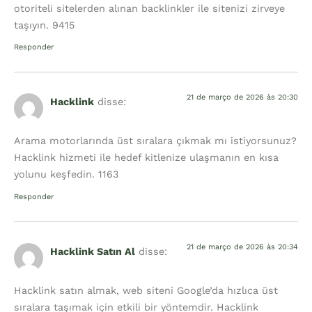
otoriteli sitelerden alınan backlinkler ile sitenizi zirveye
taşıyın. 9415
Responder
21 de março de 2026 às 20:30
Hacklink
disse:
Arama motorlarında üst sıralara çıkmak mı istiyorsunuz?
Hacklink hizmeti ile hedef kitlenize ulaşmanın en kısa
yolunu keşfedin. 1163
Responder
21 de março de 2026 às 20:34
Hacklink Satın Al
disse:
Hacklink satın almak, web siteni Google’da hızlıca üst
sıralara taşımak için etkili bir yöntemdir. Hacklink