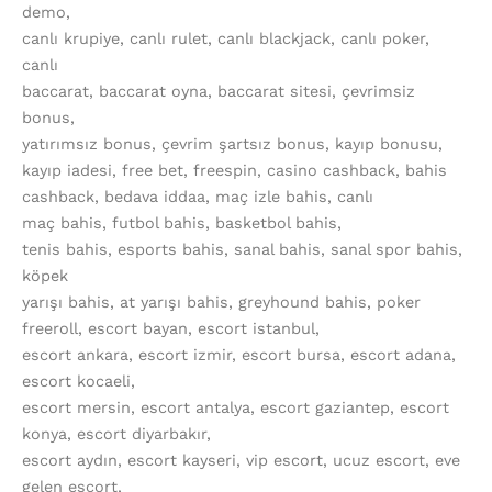
demo,
canlı krupiye, canlı rulet, canlı blackjack, canlı poker,
canlı
baccarat, baccarat oyna, baccarat sitesi, çevrimsiz
bonus,
yatırımsız bonus, çevrim şartsız bonus, kayıp bonusu,
kayıp iadesi, free bet, freespin, casino cashback, bahis
cashback, bedava iddaa, maç izle bahis, canlı
maç bahis, futbol bahis, basketbol bahis,
tenis bahis, esports bahis, sanal bahis, sanal spor bahis,
köpek
yarışı bahis, at yarışı bahis, greyhound bahis, poker
freeroll, escort bayan, escort istanbul,
escort ankara, escort izmir, escort bursa, escort adana,
escort kocaeli,
escort mersin, escort antalya, escort gaziantep, escort
konya, escort diyarbakır,
escort aydın, escort kayseri, vip escort, ucuz escort, eve
gelen escort,