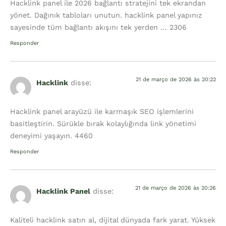
Hacklink panel ile 2026 bağlantı stratejini tek ekrandan
yönet. Dağınık tabloları unutun. hacklink panel yapınız
sayesinde tüm bağlantı akışını tek yerden … 2306
Responder
21 de março de 2026 às 20:22
Hacklink
disse:
Hacklink panel arayüzü ile karmaşık SEO işlemlerini
basitleştirin. Sürükle bırak kolaylığında link yönetimi
deneyimi yaşayın. 4460
Responder
21 de março de 2026 às 20:26
Hacklink Panel
disse:
Kaliteli hacklink satın al, dijital dünyada fark yarat. Yüksek