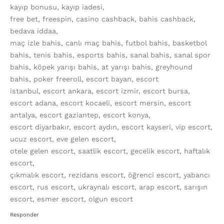
kayıp bonusu, kayıp iadesi,
free bet, freespin, casino cashback, bahis cashback,
bedava iddaa,
maç izle bahis, canlı maç bahis, futbol bahis, basketbol
bahis, tenis bahis, esports bahis, sanal bahis, sanal spor
bahis, köpek yarışı bahis, at yarışı bahis, greyhound
bahis, poker freeroll, escort bayan, escort
istanbul, escort ankara, escort izmir, escort bursa,
escort adana, escort kocaeli, escort mersin, escort
antalya, escort gaziantep, escort konya,
escort diyarbakır, escort aydın, escort kayseri, vip escort,
ucuz escort, eve gelen escort,
otele gelen escort, saatlik escort, gecelik escort, haftalık
escort,
çıkmalık escort, rezidans escort, öğrenci escort, yabancı
escort, rus escort, ukraynalı escort, arap escort, sarışın
escort, esmer escort, olgun escort
Responder