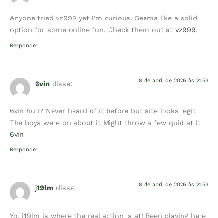
Anyone tried vz999 yet I’m curious. Seems like a solid
option for some online fun. Check them out at
vz999
.
Responder
8 de abril de 2026 às 21:53
6vin
disse:
6vin huh? Never heard of it before but site looks legit
The boys were on about it Might throw a few quid at it
6vin
Responder
8 de abril de 2026 às 21:53
j19lm
disse:
Yo, j19lm is where the real action is at! Been playing here