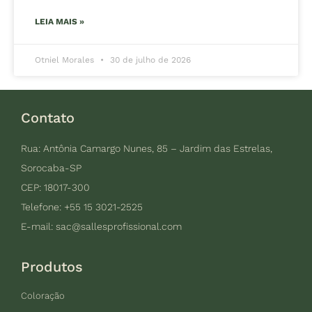
LEIA MAIS »
Otniel Morales
30 de julho de 2026
Contato
Rua: Antônia Camargo Nunes, 85 – Jardim das Estrelas,
Sorocaba-SP
CEP: 18017-300
Telefone: +55 15 3021-2525
E-mail:
sac@sallesprofissional.com
Produtos
Coloração