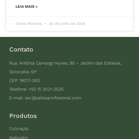
LEIA MAIS »
Otniel Morales
30 de julho de 2026
Contato
Rua: Antônia Camargo Nunes, 85 – Jardim das Estrelas,
Sorocaba-SP
CEP: 18017-300
Telefone: +55 15 3021-2525
E-mail:
sac@sallesprofissional.com
Produtos
Coloração
Matizador