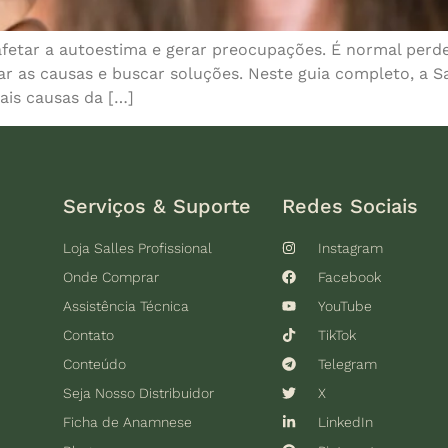
fetar a autoestima e gerar preocupações. É normal perde
ar as causas e buscar soluções. Neste guia completo, a Sa
pais causas da […]
Serviços & Suporte
Redes Sociais
Loja Salles Profissional
Instagram
Onde Comprar
Facebook
Assistência Técnica
YouTube
Contato
TikTok
Conteúdo
Telegram
Seja Nosso Distribuidor
X
Ficha de Anamnese
LinkedIn