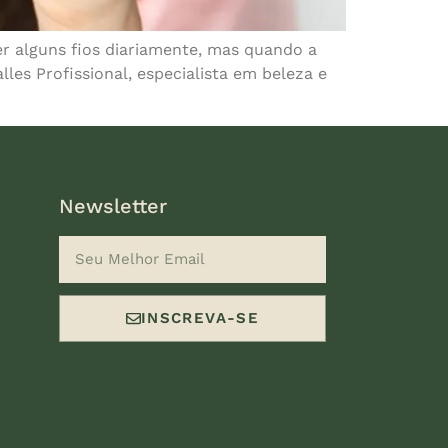
r alguns fios diariamente, mas quando a
lles Profissional, especialista em beleza e
Newsletter
INSCREVA-SE