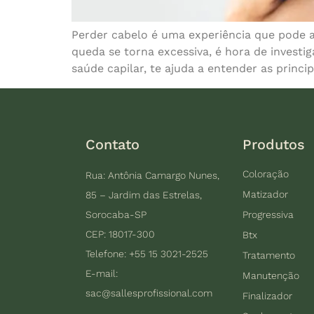
Perder cabelo é uma experiência que pode a
queda se torna excessiva, é hora de investig
saúde capilar, te ajuda a entender as princi
Contato
Produtos
Coloração
Rua: Antônia Camargo Nunes,
Matizador
85 – Jardim das Estrelas,
Sorocaba-SP
Progressiva
CEP: 18017-300
Btx
Telefone: +55 15 3021-2525
Tratamento
E-mail:
Manutenção
sac@sallesprofissional.com
Finalizador