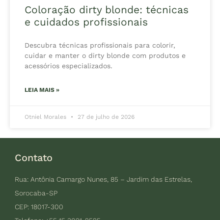
Coloração dirty blonde: técnicas
e cuidados profissionais
Descubra técnicas profissionais para colorir,
cuidar e manter o dirty blonde com produtos e
acessórios especializados.
LEIA MAIS »
Otniel Morales
27 de julho de 2026
Contato
Rua: Antônia Camargo Nunes, 85 – Jardim das Estrelas,
Sorocaba-SP
CEP: 18017-300