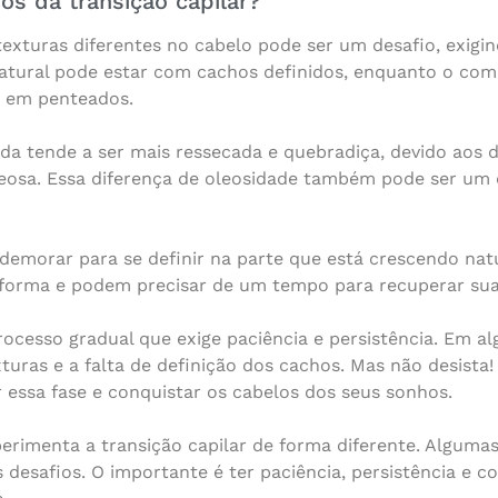
os da transição capilar?
exturas diferentes no cabelo pode ser um desafio, exigin
z natural pode estar com cachos definidos, enquanto o com
r em penteados.
ada tende a ser mais ressecada e quebradiça, devido aos
oleosa. Essa diferença de oleosidade também pode ser um 
emorar para se definir na parte que está crescendo natu
 forma e podem precisar de um tempo para recuperar sua
rocesso gradual que exige paciência e persistência. Em a
turas e a falta de definição dos cachos. Mas não desist
 essa fase e conquistar os cabelos dos seus sonhos.
erimenta a transição capilar de forma diferente. Alguma
desafios. O importante é ter paciência, persistência e c