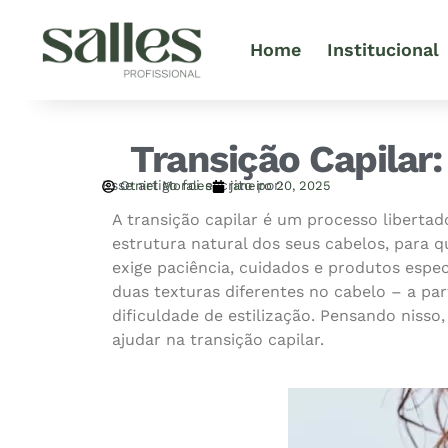
Home
Institucional
Transição Capilar:
Esse artigo foi escrito por:
Otniel Morales
janeiro 20, 2025
A transição capilar é um processo libert
estrutura natural dos seus cabelos, para q
exige paciência, cuidados e produtos espec
duas texturas diferentes no cabelo – a par
dificuldade de estilização. Pensando nisso
ajudar na transição capilar.