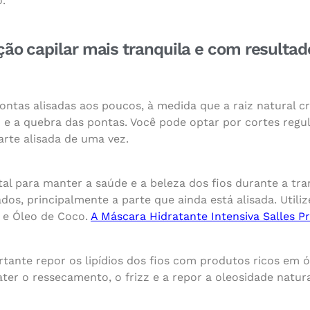
o.
ção capilar mais tranquila e com resultado
tas alisadas aos poucos, à medida que a raiz natural cre
 e a quebra das pontas. Você pode optar por cortes regul
arte alisada de uma vez.
l para manter a saúde e a beleza dos fios durante a trans
dos, principalmente a parte que ainda está alisada. Utili
 e Óleo de Coco.
A Máscara Hidratante Intensiva Salles Pr
rtante repor os lipídios dos fios com produtos ricos em 
er o ressecamento, o frizz e a repor a oleosidade natural