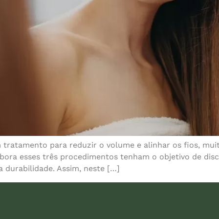
 tratamento para reduzir o volume e alinhar os fios, mui
bora esses três procedimentos tenham o objetivo de disc
 durabilidade. Assim, neste […]