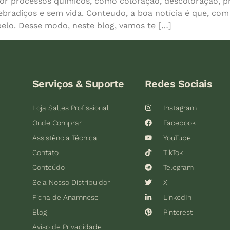
or processos químicos, como coloração, descoloração, pr
uebradiços e sem vida. Conteudo, a boa notícia é que, com
abelo. Desse modo, neste blog, vamos te […]
Serviços & Suporte
Redes Sociais
Loja Salles Profissional
Instagram
Onde Comprar
Facebook
Assistência Técnica
YouTube
Contato
TikTok
Conteúdo
Telegram
Seja Nosso Distribuidor
X
Ficha de Anamnese
LinkedIn
Blog
Pinterest
Aviso de Privacidade