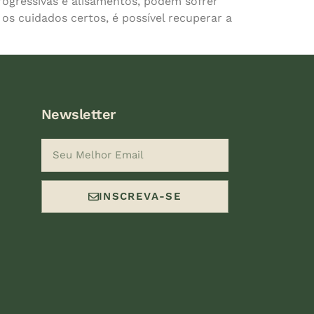
ogressivas e alisamentos, podem sofrer
 os cuidados certos, é possível recuperar a
Newsletter
INSCREVA-SE