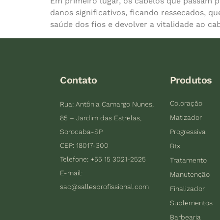
Em primeiro lugar, os cabelos que passam p
danos significativos, ficando ressecados, q
saúde dos fios e devolver a vitalidade ao c
Contato
Produtos
Coloração
Rua: Antônia Camargo Nunes,
Matizador
85 – Jardim das Estrelas,
Sorocaba-SP
Progressiva
CEP: 18017-300
Btx
Telefone: +55 15 3021-2525
Tratamento
E-mail:
Manutenção
sac@sallesprofissional.com
Finalizador
Suplementos
Barbearia