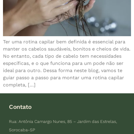
Ter uma rotina capilar bem definida é essencial para
manter os cabelos saudáveis, bonitos e cheios de vida.
No entanto, cada tipo de cabelo tem necessidades
específicas, e o que funciona para um pode não ser
ideal para outro. Dessa forma neste blog, vamos te
guiar passo a passo para montar uma rotina capilar
completa, […]
Contato
Rua: Antônia Camargo Nunes, 85 – Jardim das Estrelas,
Sorocaba-SP