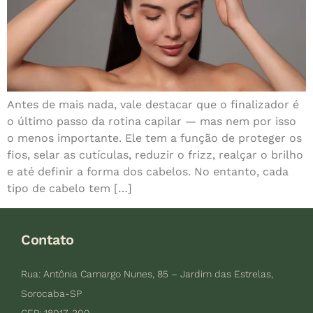
Antes de mais nada, vale destacar que o finalizador é
o último passo da rotina capilar — mas nem por isso
o menos importante. Ele tem a função de proteger os
fios, selar as cutículas, reduzir o frizz, realçar o brilho
e até definir a forma dos cabelos. No entanto, cada
tipo de cabelo tem […]
Contato
Rua: Antônia Camargo Nunes, 85 – Jardim das Estrelas,
Sorocaba-SP
CEP: 18017-300