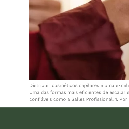
Distribuir cosméticos capilares é uma excel
Uma das formas mais eficientes de escalar s
confiáveis como a Salles Profissional. 1. Po