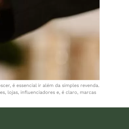
cer, é essencial ir além da simples revenda.
, lojas, influenciadores e, é claro, marcas