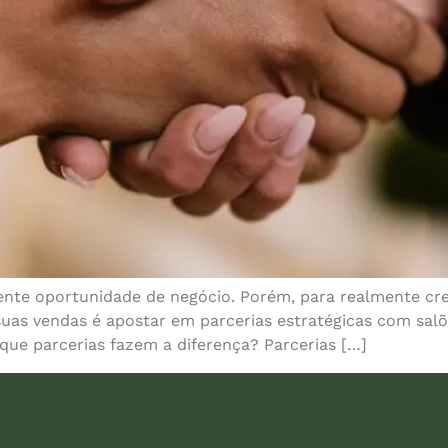
ente oportunidade de negócio. Porém, para realmente cres
uas vendas é apostar em parcerias estratégicas com salões
r que parcerias fazem a diferença? Parcerias […]