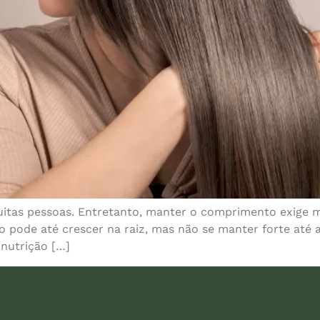
uitas pessoas. Entretanto, manter o comprimento exige m
 pode até crescer na raiz, mas não se manter forte até a
nutrição […]