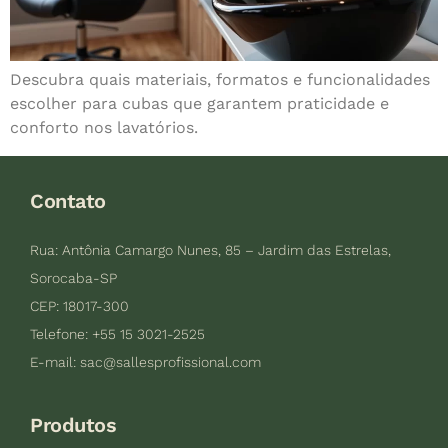
Descubra quais materiais, formatos e funcionalidades
escolher para cubas que garantem praticidade e
conforto nos lavatórios.
Contato
Rua: Antônia Camargo Nunes, 85 – Jardim das Estrelas,
Sorocaba-SP
CEP: 18017-300
Telefone: +55 15 3021-2525
E-mail:
sac@sallesprofissional.com
Produtos