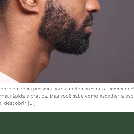
febre entre as pessoas com cabelos crespos e cacheados
orma rápida e prática. Mas você sabe como escolher a esp
ai descobrir […]