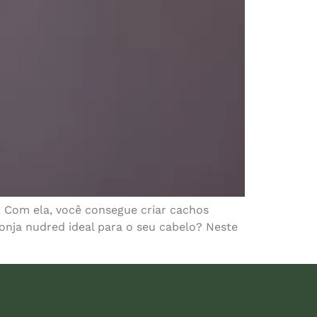
! Com ela, você consegue criar cachos
onja nudred ideal para o seu cabelo? Neste