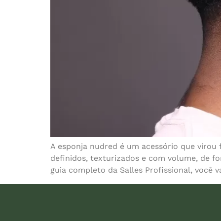
A esponja nudred é um acessório que virou 
definidos, texturizados e com volume, de f
guia completo da Salles Profissional, você v