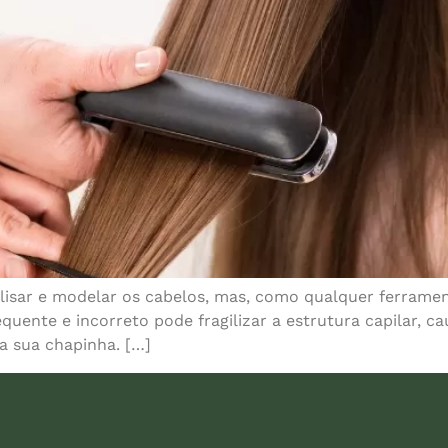
alisar e modelar os cabelos, mas, como qualquer ferramen
requente e incorreto pode fragilizar a estrutura capilar,
a sua chapinha. […]