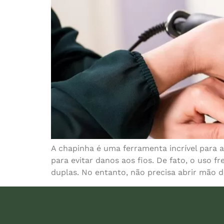
A chapinha é uma ferramenta incrível para 
para evitar danos aos fios. De fato, o uso f
duplas. No entanto, não precisa abrir mão d