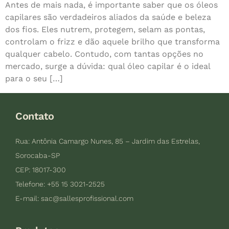
Antes de mais nada, é importante saber que os óleos
capilares são verdadeiros aliados da saúde e beleza
dos fios. Eles nutrem, protegem, selam as pontas,
controlam o frizz e dão aquele brilho que transforma
qualquer cabelo. Contudo, com tantas opções no
mercado, surge a dúvida: qual óleo capilar é o ideal
para o seu […]
Contato
Rua: Antônia Camargo Nunes, 85 – Jardim das Estrelas,
Sorocaba-SP
CEP: 18017-300
Telefone: +55 15 3021-2525
E-mail:
sac@sallesprofissional.com