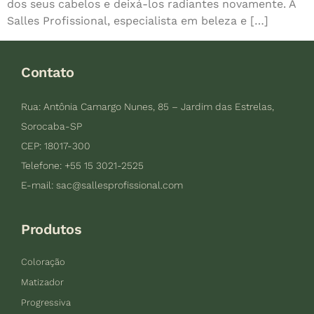
dos seus cabelos e deixá-los radiantes novamente. A
Salles Profissional, especialista em beleza e […]
Contato
Rua: Antônia Camargo Nunes, 85 – Jardim das Estrelas,
Sorocaba-SP
CEP: 18017-300
Telefone: +55 15 3021-2525
E-mail:
sac@sallesprofissional.com
Produtos
Coloração
Matizador
Progressiva