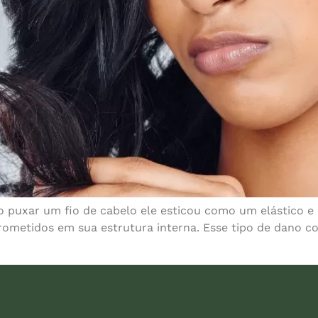
o puxar um fio de cabelo ele esticou como um elástico e 
rometidos em sua estrutura interna. Esse tipo de dano c