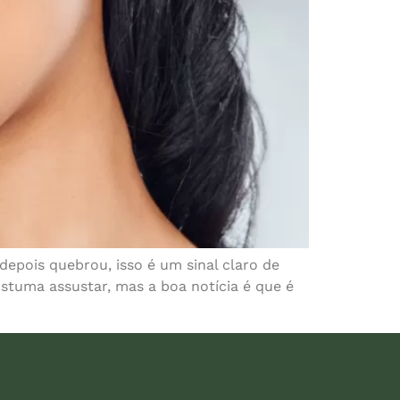
depois quebrou, isso é um sinal claro de
ostuma assustar, mas a boa notícia é que é