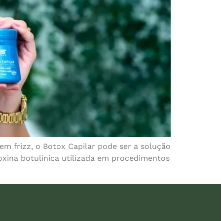
em frizz, o Botox Capilar pode ser a solução
oxina botulínica utilizada em procedimentos