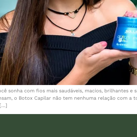
ê sonha com fios mais saudáveis, macios, brilhantes e s
ensam, o Botox Capilar não tem nenhuma relação com a t
[…]