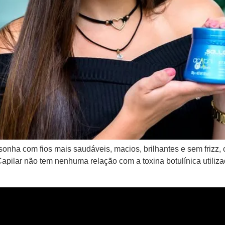
nha com fios mais saudáveis, macios, brilhantes e sem frizz, o
apilar não tem nenhuma relação com a toxina botulínica utiliz