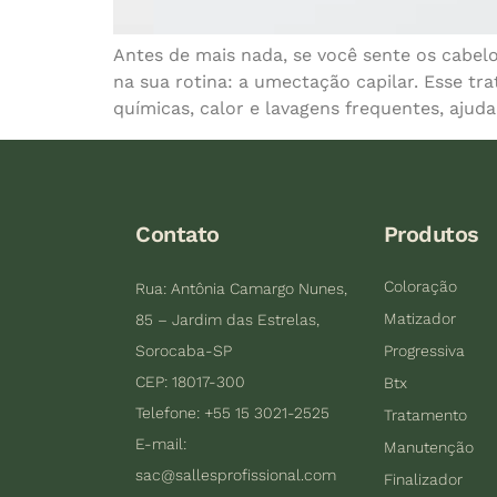
Antes de mais nada, se você sente os cabelo
na sua rotina: a umectação capilar. Esse tra
químicas, calor e lavagens frequentes, ajud
Contato
Produtos
Coloração
Rua: Antônia Camargo Nunes,
Matizador
85 – Jardim das Estrelas,
Sorocaba-SP
Progressiva
CEP: 18017-300
Btx
Telefone: +55 15 3021-2525
Tratamento
E-mail:
Manutenção
sac@sallesprofissional.com
Finalizador