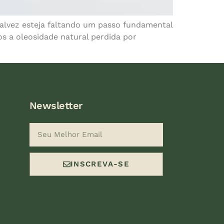
 talvez esteja faltando um passo fundamental
os a oleosidade natural perdida por
Newsletter
INSCREVA-SE