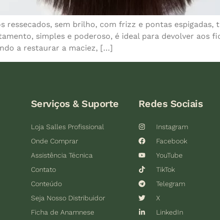
s ressecados, sem brilho, com frizz e pontas espigadas,
tamento, simples e poderoso, é ideal para devolver aos fi
ando a restaurar a maciez, […]
Serviços & Suporte
Redes Sociais
Loja Salles Profissional
Instagram
Onde Comprar
Facebook
Assistência Técnica
YouTube
Contato
TikTok
Conteúdo
Telegram
Seja Nosso Distribuidor
X
Ficha de Anamnese
LinkedIn