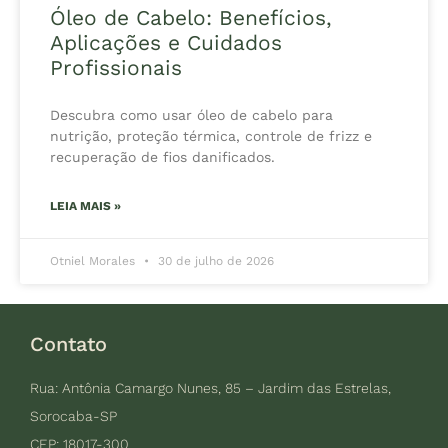
Óleo de Cabelo: Benefícios,
Aplicações e Cuidados
Profissionais
Descubra como usar óleo de cabelo para
nutrição, proteção térmica, controle de frizz e
recuperação de fios danificados.
LEIA MAIS »
Otniel Morales
30 de julho de 2026
Contato
Rua: Antônia Camargo Nunes, 85 – Jardim das Estrelas,
Sorocaba-SP
CEP: 18017-300