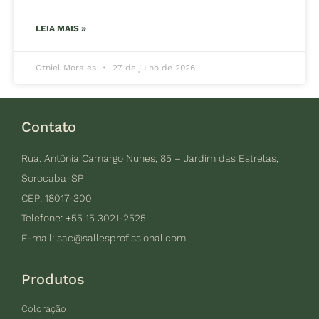
LEIA MAIS »
Otniel Morales
27 de julho de 2026
Contato
Rua: Antônia Camargo Nunes, 85 – Jardim das Estrelas,
Sorocaba-SP
CEP: 18017-300
Telefone: +55 15 3021-2525
E-mail:
sac@sallesprofissional.com
Produtos
Coloração