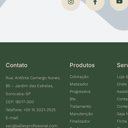
Contato
Produtos
Ser
Coloração
Loja S
Rua: Antônia Camargo Nunes,
Matizador
Onde
85 – Jardim das Estrelas,
Progressiva
Assis
Sorocaba-SP
Btx
Conta
CEP: 18017-300
Tratamento
Cont
Telefone: +55 15 3021-2525
Manutenção
Seja 
E-mail:
Finalizador
Ficha
sac@sallesprofissional.com