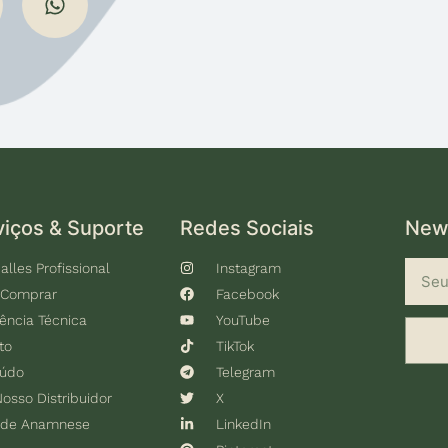
viços & Suporte
Redes Sociais
News
alles Profissional
Instagram
 Comprar
Facebook
tência Técnica
YouTube
to
TikTok
eúdo
Telegram
Nosso Distribuidor
X
 de Anamnese
LinkedIn