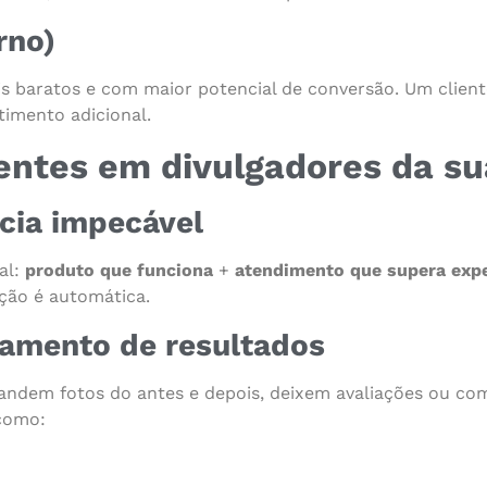
rno)
s baratos e com maior potencial de conversão. Um clien
imento adicional.
entes em divulgadores da s
cia impecável
al:
produto que funciona
+
atendimento que supera expe
ção é automática.
hamento de resultados
mandem fotos do antes e depois, deixem avaliações ou com
 como: