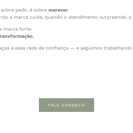
 sobre pedir, é sobre
merecer
.
do a marca cuida, quando o atendimento surpreende, a 
a marca forte:
transformação.
graças a essa rede de confiança — e seguimos trabalhando
FALE CONOSCO