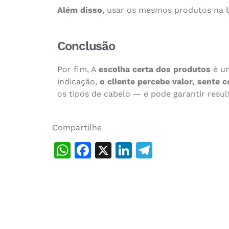
Além disso
, usar os mesmos produtos na b
Conclusão
Por fim, A
escolha certa dos produtos
é um
indicação,
o cliente percebe valor, sente c
os tipos de cabelo — e pode garantir resu
Compartilhe
WhatsApp
Facebook
X
LinkedIn
Telegram