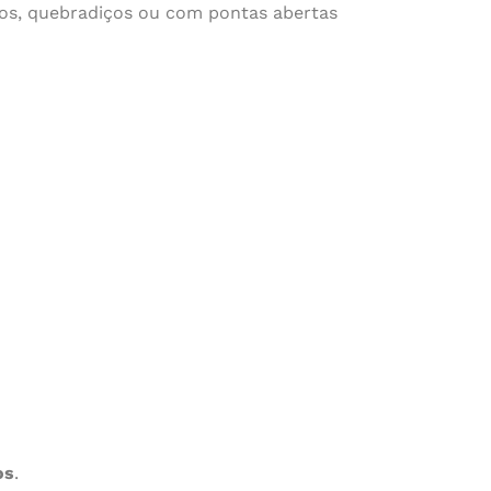
cos, quebradiços ou com pontas abertas
os
.