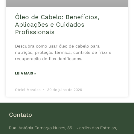
Óleo de Cabelo: Benefícios,
Aplicações e Cuidados
Profissionais
Descubra como usar óleo de cabelo para
nutrição, proteção térmica, controle de frizz e
recuperação de fios danificados.
LEIA MAIS »
Otniel Morales
30 de julho de 2026
Contato
Rua: Antônia Camargo Nunes, 85 – Jardim das Estrelas,