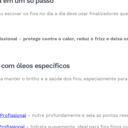
na em um só passo
u escovar os fios no dia a dia deve usar finalizadores q
issional
–
protege contra o calor, reduz o frizz e deixa o
ho com óleos específicos
a a manter o brilho e a saúde dos fios, especialmente pa
Profissional
– nutre profundamente e sela as pontas res
rofissional
– hidrata suavemente, ideal para fios finos ou