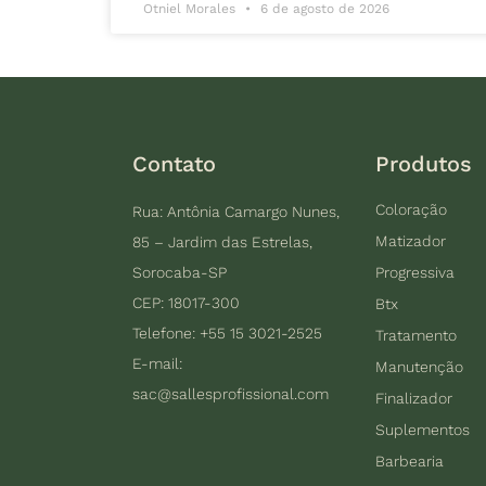
Otniel Morales
6 de agosto de 2026
Contato
Produtos
Coloração
Rua: Antônia Camargo Nunes,
Matizador
85 – Jardim das Estrelas,
Sorocaba-SP
Progressiva
CEP: 18017-300
Btx
Telefone: +55 15 3021-2525
Tratamento
E-mail:
Manutenção
sac@sallesprofissional.com
Finalizador
Suplementos
Barbearia