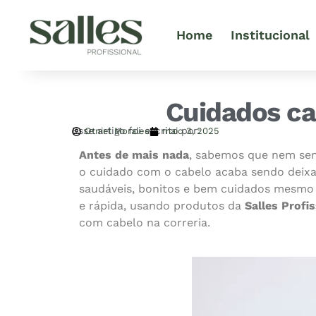
Home
Institucional
Cuidados ca
Esse artigo foi escrito por:
Otniel Morales
maio 3, 2025
Antes de mais nada
, sabemos que nem sem
o cuidado com o cabelo acaba sendo deixad
saudáveis, bonitos e bem cuidados mesmo n
e rápida, usando produtos da
Salles Profi
com cabelo na correria.