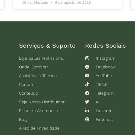
Otniel Morales
3 de agosto de 2026
Serviços & Suporte
Redes Sociais
Loja Salles Profissional
Instagram
Onde Comprar
Facebook
Assistência Técnica
YouTube
Contato
TikTok
Conteúdo
Telegram
Seja Nosso Distribuidor
X
Ficha de Anamnese
LinkedIn
Blog
Pinterest
Aviso de Privacidade