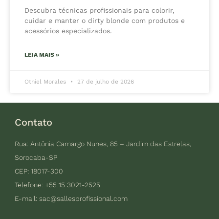
Descubra técnicas profissionais para colorir,
cuidar e manter o dirty blonde com produtos e
acessórios especializados.
LEIA MAIS »
Otniel Morales
27 de julho de 2026
Contato
Rua: Antônia Camargo Nunes, 85 – Jardim das Estrelas,
Sorocaba-SP
CEP: 18017-300
Telefone: +55 15 3021-2525
E-mail:
sac@sallesprofissional.com