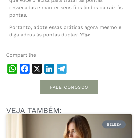
que você precisa para tratar as pontas
ressecadas e manter seus fios lindos da raiz às
pontas.
Portanto, adote essas práticas agora mesmo e
diga adeus às pontas duplas! 💛✂️
Compartilhe
WhatsApp
Facebook
X
LinkedIn
Telegram
FALE CONOSCO
VEJA TAMBÉM:
BELEZA