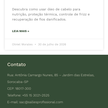
Descubra como usar óleo de cabelo para
nutrição, proteção térmica, controle de frizz e
recuperação de fios danificados.
LEIA MAIS »
Otniel Morales
30 de julho de 2026
Contato
Rua: Antônia Camargo Nunes, 85 – Jardim das Estrelas,
Sorocaba-SP
CEP: 18017-300
Telefone: +55 15 3021-2525
E-mail:
sac@sallesprofissional.com