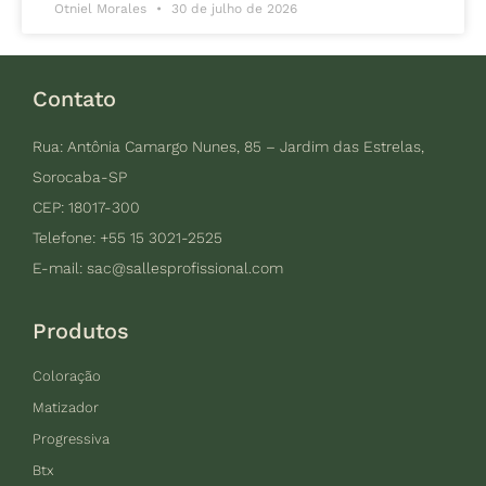
Otniel Morales
30 de julho de 2026
Contato
Rua: Antônia Camargo Nunes, 85 – Jardim das Estrelas,
Sorocaba-SP
CEP: 18017-300
Telefone: +55 15 3021-2525
E-mail:
sac@sallesprofissional.com
Produtos
Coloração
Matizador
Progressiva
Btx