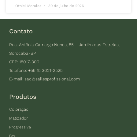
Otniel Morales
30 de julho de 2026
Contato
Rua: Antônia Camargo Nunes, 85 – Jardim das Estrelas,
Sorocaba-SP
CEP: 18017-300
Telefone: +55 15 3021-2525
E-mail:
sac@sallesprofissional.com
Produtos
Coloração
Matizador
Progressiva
Btx